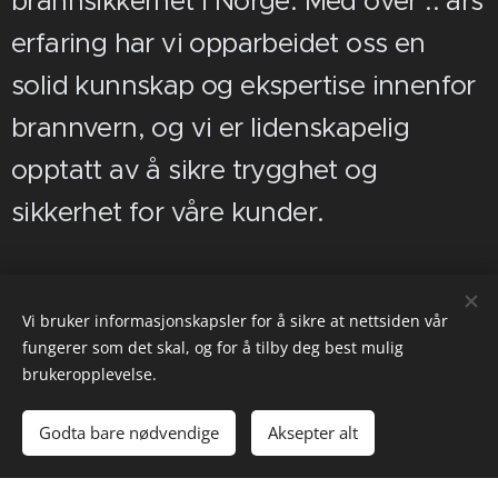
brannsikkerhet i Norge. Med over .. års
erfaring har vi opparbeidet oss en
solid kunnskap og ekspertise innenfor
brannvern, og vi er lidenskapelig
opptatt av å sikre trygghet og
sikkerhet for våre kunder.
Vi bruker informasjonskapsler for å sikre at nettsiden vår
fungerer som det skal, og for å tilby deg best mulig
brukeropplevelse.
Bilder levert av
Pexels
Godta bare nødvendige
Aksepter alt
Drevet av
Webnode
Informasjonskapsler
Kom i gang
Lag din egen hjemmeside gratis!